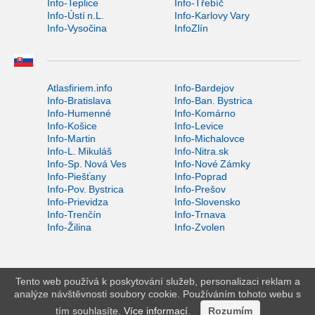
Info-Teplice
Info-Třebíč
Info-Ústí n.L.
Info-Karlovy Vary
Info-Vysočina
InfoZlín
Atlasfiriem.info
Info-Bardejov
Info-Bratislava
Info-Ban. Bystrica
Info-Humenné
Info-Komárno
Info-Košice
Info-Levice
Info-Martin
Info-Michalovce
Info-L. Mikuláš
Info-Nitra.sk
Info-Sp. Nová Ves
Info-Nové Zámky
Info-Piešťany
Info-Poprad
Info-Pov. Bystrica
Info-Prešov
Info-Prievidza
Info-Slovensko
Info-Trenčín
Info-Trnava
Info-Žilina
Info-Zvolen
Tento web používá k poskytování služeb, personalizaci reklam a
analýze návštěvnosti soubory cookie. Používáním tohoto webu s
tím souhlasíte.
Více informací
.
Rozumím