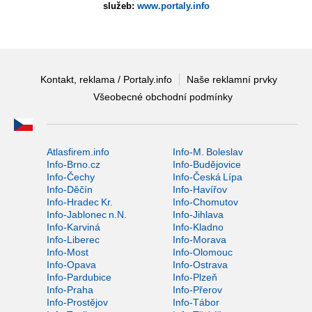
služeb:
www.portaly.info
Kontakt, reklama / Portaly.info
Naše reklamní prvky
Všeobecné obchodní podmínky
Atlasfirem.info
Info-M. Boleslav
Info-Brno.cz
Info-Budějovice
Info-Čechy
Info-Česká Lípa
Info-Děčín
Info-Havířov
Info-Hradec Kr.
Info-Chomutov
Info-Jablonec n.N.
Info-Jihlava
Info-Karviná
Info-Kladno
Info-Liberec
Info-Morava
Info-Most
Info-Olomouc
Info-Opava
Info-Ostrava
Info-Pardubice
Info-Plzeň
Info-Praha
Info-Přerov
Info-Prostějov
Info-Tábor