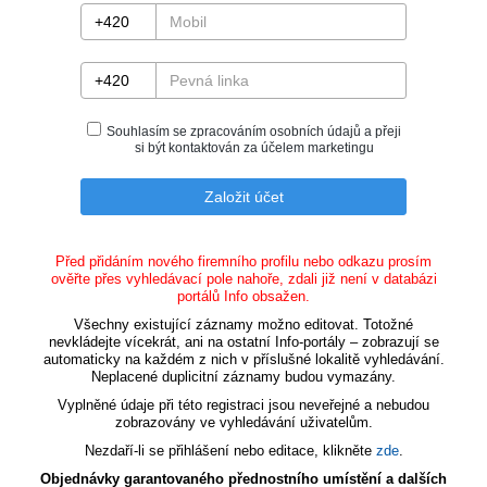
Souhlasím se zpracováním osobních údajů a přeji
si být kontaktován za účelem marketingu
Před přidáním nového firemního profilu nebo odkazu prosím
ověřte přes vyhledávací pole nahoře, zdali již není v databázi
portálů Info obsažen.
Všechny existující záznamy možno editovat. Totožné
nevkládejte vícekrát, ani na ostatní Info-portály – zobrazují se
automaticky na každém z nich v příslušné lokalitě vyhledávání.
Neplacené duplicitní záznamy budou vymazány.
Vyplněné údaje při této registraci jsou neveřejné a nebudou
zobrazovány ve vyhledávání uživatelům.
Nezdaří-li se přihlášení nebo editace, klikněte
zde
.
Objednávky garantovaného přednostního umístění a dalších