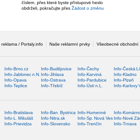
číslem, přes které byste přístupové heslo
obdrželi, pokračujte přes
Žádost o změnu
 reklama / Portaly.info
Naše reklamní prvky
Všeobecné obchodní
Info-Brno.cz
Info-Budějovice
Info-Čechy
Info-Česká L
Info-Jablonec n.N.
Info-Jihlava
Info-Karviná
Info-Kladno
Info-Opava
Info-Ostrava
Info-Pardubice
Info-Plzeň
Info-Teplice
Info-Třebíč
Info-Ústí n.L.
Info-Karlovy 
Info-Bratislava
Info-Ban. Bystrica
Info-Humenné
Info-Komárn
Info-L. Mikuláš
Info-Nitra.sk
Info-Sp. Nová Ves
Info-Nové Z
Info-Prievidza
Info-Slovensko
Info-Trenčín
Info-Trnava