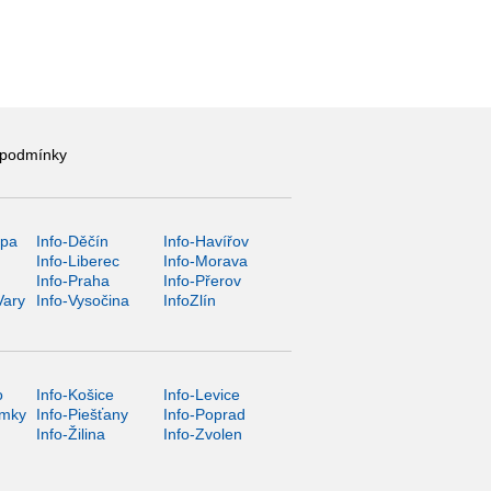
 podmínky
ípa
Info-Děčín
Info-Havířov
Info-Liberec
Info-Morava
Info-Praha
Info-Přerov
Vary
Info-Vysočina
InfoZlín
o
Info-Košice
Info-Levice
ámky
Info-Piešťany
Info-Poprad
Info-Žilina
Info-Zvolen