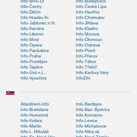
Info-Brno.cz
Info-Budějovice
Info-Čechy
Info-Česká Lípa
Info-Děčín
Info-Havířov
Info-Hradec Kr.
Info-Chomutov
Info-Jablonec n.N.
Info-Jihlava
Info-Karviná
Info-Kladno
Info-Liberec
Info-Morava
Info-Most
Info-Olomouc
Info-Opava
Info-Ostrava
Info-Pardubice
Info-Plzeň
Info-Praha
Info-Přerov
Info-Prostějov
Info-Tábor
Info-Teplice
Info-Třebíč
Info-Ústí n.L.
Info-Karlovy Vary
Info-Vysočina
InfoZlín
Atlasfiriem.info
Info-Bardejov
Info-Bratislava
Info-Ban. Bystrica
Info-Humenné
Info-Komárno
Info-Košice
Info-Levice
Info-Martin
Info-Michalovce
Info-L. Mikuláš
Info-Nitra.sk