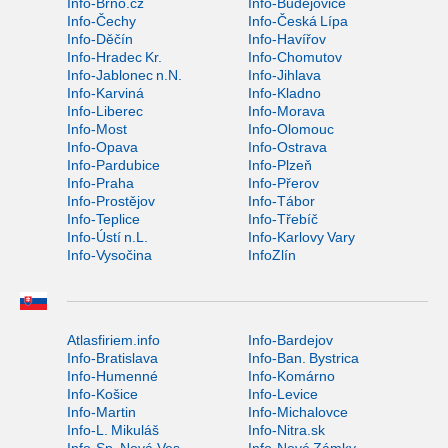
Info-Brno.cz
Info-Budějovice
Info-Čechy
Info-Česká Lípa
Info-Děčín
Info-Havířov
Info-Hradec Kr.
Info-Chomutov
Info-Jablonec n.N.
Info-Jihlava
Info-Karviná
Info-Kladno
Info-Liberec
Info-Morava
Info-Most
Info-Olomouc
Info-Opava
Info-Ostrava
Info-Pardubice
Info-Plzeň
Info-Praha
Info-Přerov
Info-Prostějov
Info-Tábor
Info-Teplice
Info-Třebíč
Info-Ústí n.L.
Info-Karlovy Vary
Info-Vysočina
InfoZlín
Atlasfiriem.info
Info-Bardejov
Info-Bratislava
Info-Ban. Bystrica
Info-Humenné
Info-Komárno
Info-Košice
Info-Levice
Info-Martin
Info-Michalovce
Info-L. Mikuláš
Info-Nitra.sk