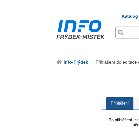
Katalog
Info-Frýdek
Přihlášení do editace 
Přihlášení
Po přihlášení lz
úče