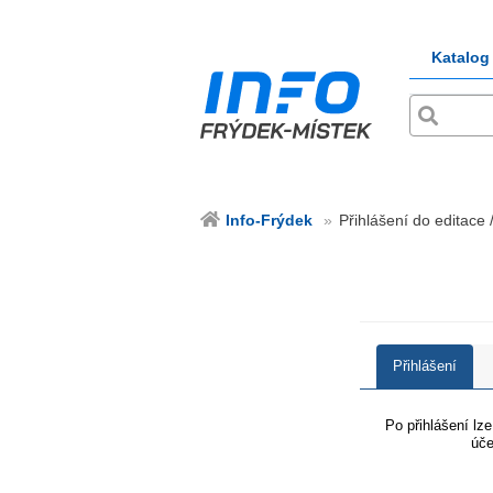
Katalog
Info-Frýdek
Přihlášení do editace 
Přihlášení
Po přihlášení lz
úče