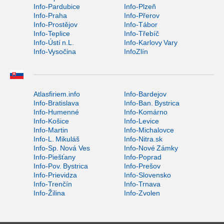
Info-Pardubice
Info-Plzeň
Info-Praha
Info-Přerov
Info-Prostějov
Info-Tábor
Info-Teplice
Info-Třebíč
Info-Ústí n.L.
Info-Karlovy Vary
Info-Vysočina
InfoZlín
Atlasfiriem.info
Info-Bardejov
Info-Bratislava
Info-Ban. Bystrica
Info-Humenné
Info-Komárno
Info-Košice
Info-Levice
Info-Martin
Info-Michalovce
Info-L. Mikuláš
Info-Nitra.sk
Info-Sp. Nová Ves
Info-Nové Zámky
Info-Piešťany
Info-Poprad
Info-Pov. Bystrica
Info-Prešov
Info-Prievidza
Info-Slovensko
Info-Trenčín
Info-Trnava
Info-Žilina
Info-Zvolen