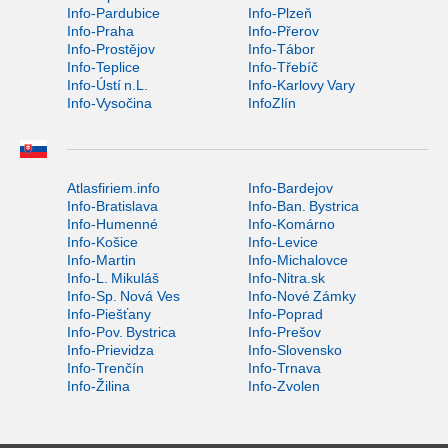
Info-Pardubice
Info-Plzeň
Info-Praha
Info-Přerov
Info-Prostějov
Info-Tábor
Info-Teplice
Info-Třebíč
Info-Ústí n.L.
Info-Karlovy Vary
Info-Vysočina
InfoZlín
Atlasfiriem.info
Info-Bardejov
Info-Bratislava
Info-Ban. Bystrica
Info-Humenné
Info-Komárno
Info-Košice
Info-Levice
Info-Martin
Info-Michalovce
Info-L. Mikuláš
Info-Nitra.sk
Info-Sp. Nová Ves
Info-Nové Zámky
Info-Piešťany
Info-Poprad
Info-Pov. Bystrica
Info-Prešov
Info-Prievidza
Info-Slovensko
Info-Trenčín
Info-Trnava
Info-Žilina
Info-Zvolen