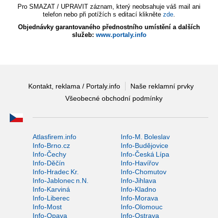
Pro SMAZAT / UPRAVIT záznam, který neobsahuje váš mail ani
telefon nebo při potížích s editací klikněte
zde
.
Objednávky garantovaného přednostního umístění a dalších
služeb:
www.portaly.info
Kontakt, reklama / Portaly.info
Naše reklamní prvky
Všeobecné obchodní podmínky
Atlasfirem.info
Info-M. Boleslav
Info-Brno.cz
Info-Budějovice
Info-Čechy
Info-Česká Lípa
Info-Děčín
Info-Havířov
Info-Hradec Kr.
Info-Chomutov
Info-Jablonec n.N.
Info-Jihlava
Info-Karviná
Info-Kladno
Info-Liberec
Info-Morava
Info-Most
Info-Olomouc
Info-Opava
Info-Ostrava