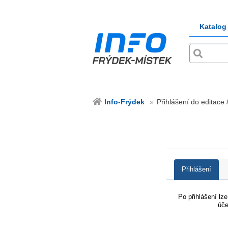
Katalog
Info-Frýdek
Přihlášení do editace 
Přihlášení
Po přihlášení lz
úče