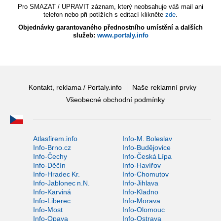
Pro SMAZAT / UPRAVIT záznam, který neobsahuje váš mail ani
telefon nebo při potížích s editací klikněte
zde
.
Objednávky garantovaného přednostního umístění a dalších
služeb:
www.portaly.info
Kontakt, reklama / Portaly.info
Naše reklamní prvky
Všeobecné obchodní podmínky
Atlasfirem.info
Info-M. Boleslav
Info-Brno.cz
Info-Budějovice
Info-Čechy
Info-Česká Lípa
Info-Děčín
Info-Havířov
Info-Hradec Kr.
Info-Chomutov
Info-Jablonec n.N.
Info-Jihlava
Info-Karviná
Info-Kladno
Info-Liberec
Info-Morava
Info-Most
Info-Olomouc
Info-Opava
Info-Ostrava