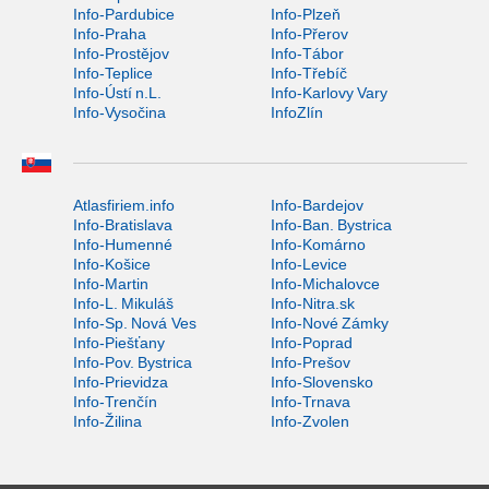
Info-Pardubice
Info-Plzeň
Info-Praha
Info-Přerov
Info-Prostějov
Info-Tábor
Info-Teplice
Info-Třebíč
Info-Ústí n.L.
Info-Karlovy Vary
Info-Vysočina
InfoZlín
Atlasfiriem.info
Info-Bardejov
Info-Bratislava
Info-Ban. Bystrica
Info-Humenné
Info-Komárno
Info-Košice
Info-Levice
Info-Martin
Info-Michalovce
Info-L. Mikuláš
Info-Nitra.sk
Info-Sp. Nová Ves
Info-Nové Zámky
Info-Piešťany
Info-Poprad
Info-Pov. Bystrica
Info-Prešov
Info-Prievidza
Info-Slovensko
Info-Trenčín
Info-Trnava
Info-Žilina
Info-Zvolen