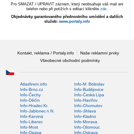
Pro SMAZAT / UPRAVIT záznam, který neobsahuje váš mail ani
telefon nebo při potížích s editací klikněte
zde
.
Objednávky garantovaného přednostního umístění a dalších
služeb:
www.portaly.info
Kontakt, reklama / Portaly.info
Naše reklamní prvky
Všeobecné obchodní podmínky
Atlasfirem.info
Info-M. Boleslav
Info-Brno.cz
Info-Budějovice
Info-Čechy
Info-Česká Lípa
Info-Děčín
Info-Havířov
Info-Hradec Kr.
Info-Chomutov
Info-Jablonec n.N.
Info-Jihlava
Info-Karviná
Info-Kladno
Info-Liberec
Info-Morava
Info-Most
Info-Olomouc
Info-Opava
Info-Ostrava