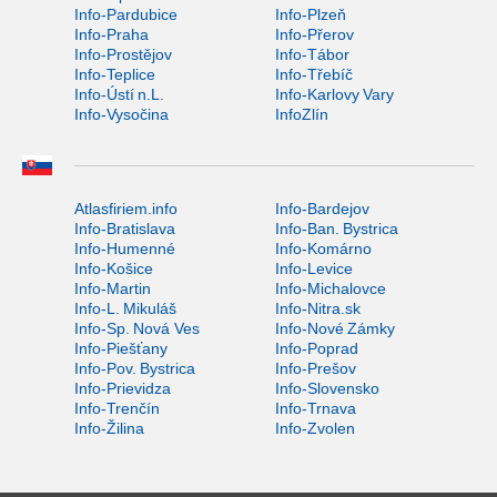
Info-Pardubice
Info-Plzeň
Info-Praha
Info-Přerov
Info-Prostějov
Info-Tábor
Info-Teplice
Info-Třebíč
Info-Ústí n.L.
Info-Karlovy Vary
Info-Vysočina
InfoZlín
Atlasfiriem.info
Info-Bardejov
Info-Bratislava
Info-Ban. Bystrica
Info-Humenné
Info-Komárno
Info-Košice
Info-Levice
Info-Martin
Info-Michalovce
Info-L. Mikuláš
Info-Nitra.sk
Info-Sp. Nová Ves
Info-Nové Zámky
Info-Piešťany
Info-Poprad
Info-Pov. Bystrica
Info-Prešov
Info-Prievidza
Info-Slovensko
Info-Trenčín
Info-Trnava
Info-Žilina
Info-Zvolen