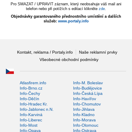
Pro SMAZAT / UPRAVIT záznam, který neobsahuje váš mail ani
telefon nebo při potížích s editací klikněte
zde
.
Objednávky garantovaného přednostního umístění a dalších
služeb:
www.portaly.info
Kontakt, reklama / Portaly.info
Naše reklamní prvky
Všeobecné obchodní podmínky
Atlasfirem.info
Info-M. Boleslav
Info-Brno.cz
Info-Budějovice
Info-Čechy
Info-Česká Lípa
Info-Děčín
Info-Havířov
Info-Hradec Kr.
Info-Chomutov
Info-Jablonec n.N.
Info-Jihlava
Info-Karviná
Info-Kladno
Info-Liberec
Info-Morava
Info-Most
Info-Olomouc
Info-Opava
Info-Ostrava