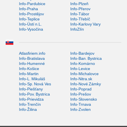
Info-Pardubice
Info-Plzeň
Info-Praha
Info-Přerov
Info-Prostějov
Info-Tábor
Info-Teplice
Info-Třebíč
Info-Ústí n.L.
Info-Karlovy Vary
Info-Vysočina
InfoZlín
Atlasfiriem.info
Info-Bardejov
Info-Bratislava
Info-Ban. Bystrica
Info-Humenné
Info-Komárno
Info-Košice
Info-Levice
Info-Martin
Info-Michalovce
Info-L. Mikuláš
Info-Nitra.sk
Info-Sp. Nová Ves
Info-Nové Zámky
Info-Piešťany
Info-Poprad
Info-Pov. Bystrica
Info-Prešov
Info-Prievidza
Info-Slovensko
Info-Trenčín
Info-Trnava
Info-Žilina
Info-Zvolen