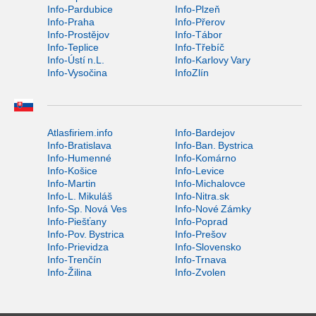
Info-Pardubice
Info-Plzeň
Info-Praha
Info-Přerov
Info-Prostějov
Info-Tábor
Info-Teplice
Info-Třebíč
Info-Ústí n.L.
Info-Karlovy Vary
Info-Vysočina
InfoZlín
Atlasfiriem.info
Info-Bardejov
Info-Bratislava
Info-Ban. Bystrica
Info-Humenné
Info-Komárno
Info-Košice
Info-Levice
Info-Martin
Info-Michalovce
Info-L. Mikuláš
Info-Nitra.sk
Info-Sp. Nová Ves
Info-Nové Zámky
Info-Piešťany
Info-Poprad
Info-Pov. Bystrica
Info-Prešov
Info-Prievidza
Info-Slovensko
Info-Trenčín
Info-Trnava
Info-Žilina
Info-Zvolen