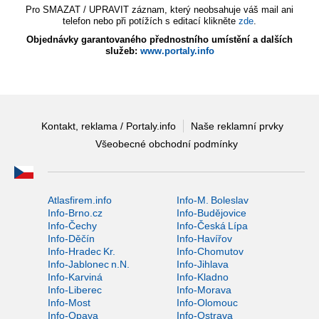
Pro SMAZAT / UPRAVIT záznam, který neobsahuje váš mail ani
telefon nebo při potížích s editací klikněte
zde
.
Objednávky garantovaného přednostního umístění a dalších
služeb:
www.portaly.info
Kontakt, reklama / Portaly.info
Naše reklamní prvky
Všeobecné obchodní podmínky
Atlasfirem.info
Info-M. Boleslav
Info-Brno.cz
Info-Budějovice
Info-Čechy
Info-Česká Lípa
Info-Děčín
Info-Havířov
Info-Hradec Kr.
Info-Chomutov
Info-Jablonec n.N.
Info-Jihlava
Info-Karviná
Info-Kladno
Info-Liberec
Info-Morava
Info-Most
Info-Olomouc
Info-Opava
Info-Ostrava