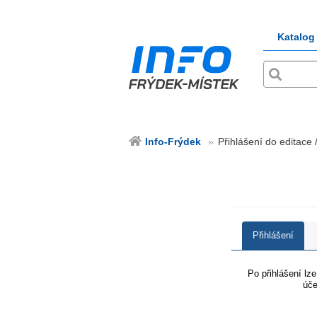
Katalog
Info-Frýdek
Přihlášení do editace 
Přihlášení
Po přihlášení lz
úče