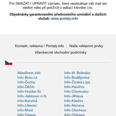
Pro SMAZAT / UPRAVIT záznam, který neobsahuje váš mail ani
telefon nebo při potížích s editací klikněte
zde
.
Objednávky garantovaného přednostního umístění a dalších
služeb:
www.portaly.info
Kontakt, reklama / Portaly.info
Naše reklamní prvky
Všeobecné obchodní podmínky
Atlasfirem.info
Info-M. Boleslav
Info-Brno.cz
Info-Budějovice
Info-Čechy
Info-Česká Lípa
Info-Děčín
Info-Havířov
Info-Hradec Kr.
Info-Chomutov
Info-Jablonec n.N.
Info-Jihlava
Info-Karviná
Info-Kladno
Info-Liberec
Info-Morava
Info-Most
Info-Olomouc
Info-Opava
Info-Ostrava