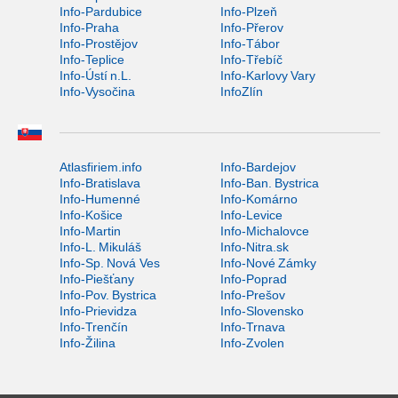
Info-Pardubice
Info-Plzeň
Info-Praha
Info-Přerov
Info-Prostějov
Info-Tábor
Info-Teplice
Info-Třebíč
Info-Ústí n.L.
Info-Karlovy Vary
Info-Vysočina
InfoZlín
Atlasfiriem.info
Info-Bardejov
Info-Bratislava
Info-Ban. Bystrica
Info-Humenné
Info-Komárno
Info-Košice
Info-Levice
Info-Martin
Info-Michalovce
Info-L. Mikuláš
Info-Nitra.sk
Info-Sp. Nová Ves
Info-Nové Zámky
Info-Piešťany
Info-Poprad
Info-Pov. Bystrica
Info-Prešov
Info-Prievidza
Info-Slovensko
Info-Trenčín
Info-Trnava
Info-Žilina
Info-Zvolen