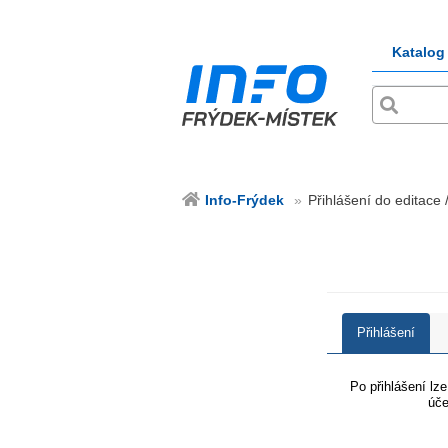
Katalog
Info-Frýdek
Přihlášení do editace 
Přihlášení
Po přihlášení lz
úče