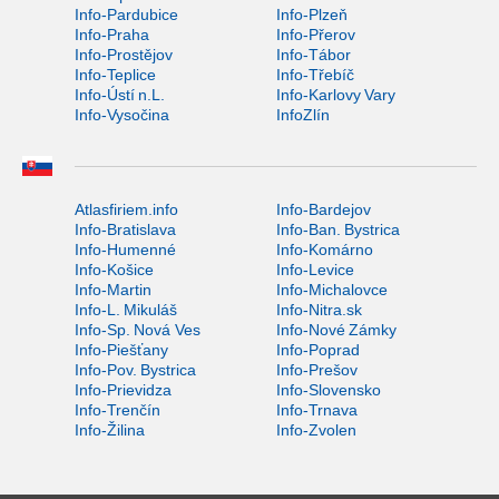
Info-Pardubice
Info-Plzeň
Info-Praha
Info-Přerov
Info-Prostějov
Info-Tábor
Info-Teplice
Info-Třebíč
Info-Ústí n.L.
Info-Karlovy Vary
Info-Vysočina
InfoZlín
Atlasfiriem.info
Info-Bardejov
Info-Bratislava
Info-Ban. Bystrica
Info-Humenné
Info-Komárno
Info-Košice
Info-Levice
Info-Martin
Info-Michalovce
Info-L. Mikuláš
Info-Nitra.sk
Info-Sp. Nová Ves
Info-Nové Zámky
Info-Piešťany
Info-Poprad
Info-Pov. Bystrica
Info-Prešov
Info-Prievidza
Info-Slovensko
Info-Trenčín
Info-Trnava
Info-Žilina
Info-Zvolen