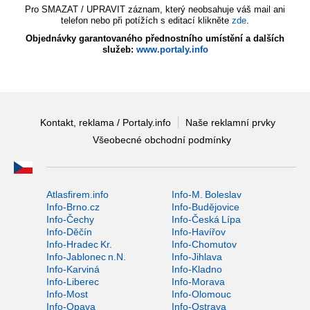
Pro SMAZAT / UPRAVIT záznam, který neobsahuje váš mail ani
telefon nebo při potížích s editací klikněte
zde
.
Objednávky garantovaného přednostního umístění a dalších
služeb:
www.portaly.info
Kontakt, reklama / Portaly.info
Naše reklamní prvky
Všeobecné obchodní podmínky
Atlasfirem.info
Info-M. Boleslav
Info-Brno.cz
Info-Budějovice
Info-Čechy
Info-Česká Lípa
Info-Děčín
Info-Havířov
Info-Hradec Kr.
Info-Chomutov
Info-Jablonec n.N.
Info-Jihlava
Info-Karviná
Info-Kladno
Info-Liberec
Info-Morava
Info-Most
Info-Olomouc
Info-Opava
Info-Ostrava