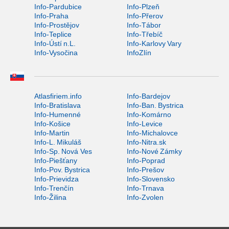
Info-Pardubice
Info-Plzeň
Info-Praha
Info-Přerov
Info-Prostějov
Info-Tábor
Info-Teplice
Info-Třebíč
Info-Ústí n.L.
Info-Karlovy Vary
Info-Vysočina
InfoZlín
Atlasfiriem.info
Info-Bardejov
Info-Bratislava
Info-Ban. Bystrica
Info-Humenné
Info-Komárno
Info-Košice
Info-Levice
Info-Martin
Info-Michalovce
Info-L. Mikuláš
Info-Nitra.sk
Info-Sp. Nová Ves
Info-Nové Zámky
Info-Piešťany
Info-Poprad
Info-Pov. Bystrica
Info-Prešov
Info-Prievidza
Info-Slovensko
Info-Trenčín
Info-Trnava
Info-Žilina
Info-Zvolen