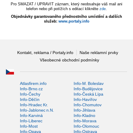
Pro SMAZAT / UPRAVIT záznam, který neobsahuje váš mail ani
telefon nebo při potížích s editací klikněte
zde
.
Objednávky garantovaného přednostního umístění a dalších
služeb:
www.portaly.info
Kontakt, reklama / Portaly.info
Naše reklamní prvky
Všeobecné obchodní podmínky
Atlasfirem.info
Info-M. Boleslav
Info-Brno.cz
Info-Budějovice
Info-Čechy
Info-Česká Lípa
Info-Děčín
Info-Havířov
Info-Hradec Kr.
Info-Chomutov
Info-Jablonec n.N.
Info-Jihlava
Info-Karviná
Info-Kladno
Info-Liberec
Info-Morava
Info-Most
Info-Olomouc
Info-Opava
Info-Ostrava