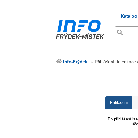
Katalog
Info-Frýdek
Přihlášení do editace 
Přihlášení
Po přihlášení lz
úče