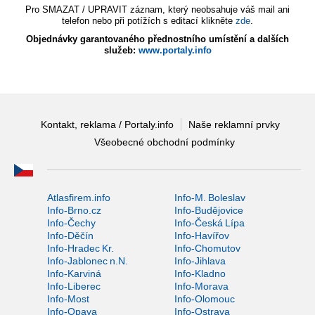
Pro SMAZAT / UPRAVIT záznam, který neobsahuje váš mail ani
telefon nebo při potížích s editací klikněte
zde
.
Objednávky garantovaného přednostního umístění a dalších
služeb:
www.portaly.info
Kontakt, reklama / Portaly.info
Naše reklamní prvky
Všeobecné obchodní podmínky
Atlasfirem.info
Info-M. Boleslav
Info-Brno.cz
Info-Budějovice
Info-Čechy
Info-Česká Lípa
Info-Děčín
Info-Havířov
Info-Hradec Kr.
Info-Chomutov
Info-Jablonec n.N.
Info-Jihlava
Info-Karviná
Info-Kladno
Info-Liberec
Info-Morava
Info-Most
Info-Olomouc
Info-Opava
Info-Ostrava