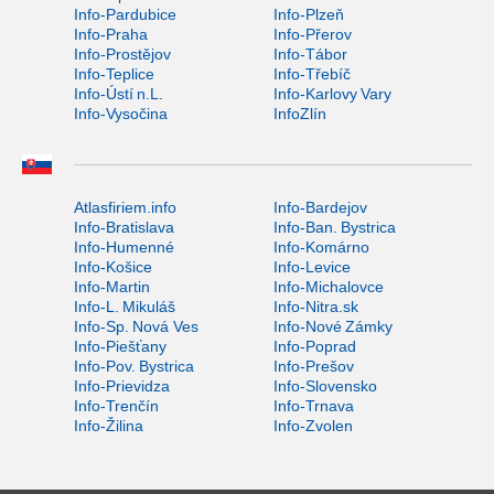
Info-Pardubice
Info-Plzeň
Info-Praha
Info-Přerov
Info-Prostějov
Info-Tábor
Info-Teplice
Info-Třebíč
Info-Ústí n.L.
Info-Karlovy Vary
Info-Vysočina
InfoZlín
Atlasfiriem.info
Info-Bardejov
Info-Bratislava
Info-Ban. Bystrica
Info-Humenné
Info-Komárno
Info-Košice
Info-Levice
Info-Martin
Info-Michalovce
Info-L. Mikuláš
Info-Nitra.sk
Info-Sp. Nová Ves
Info-Nové Zámky
Info-Piešťany
Info-Poprad
Info-Pov. Bystrica
Info-Prešov
Info-Prievidza
Info-Slovensko
Info-Trenčín
Info-Trnava
Info-Žilina
Info-Zvolen