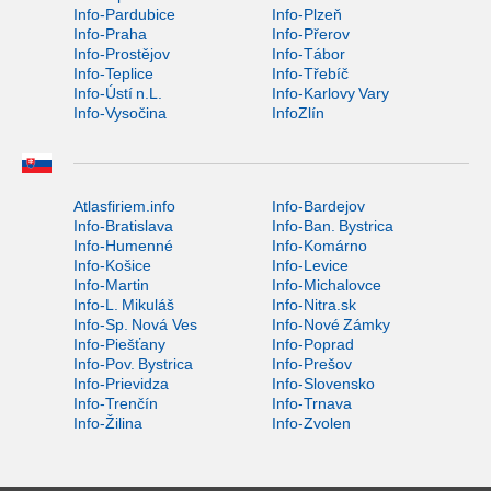
Info-Pardubice
Info-Plzeň
Info-Praha
Info-Přerov
Info-Prostějov
Info-Tábor
Info-Teplice
Info-Třebíč
Info-Ústí n.L.
Info-Karlovy Vary
Info-Vysočina
InfoZlín
Atlasfiriem.info
Info-Bardejov
Info-Bratislava
Info-Ban. Bystrica
Info-Humenné
Info-Komárno
Info-Košice
Info-Levice
Info-Martin
Info-Michalovce
Info-L. Mikuláš
Info-Nitra.sk
Info-Sp. Nová Ves
Info-Nové Zámky
Info-Piešťany
Info-Poprad
Info-Pov. Bystrica
Info-Prešov
Info-Prievidza
Info-Slovensko
Info-Trenčín
Info-Trnava
Info-Žilina
Info-Zvolen