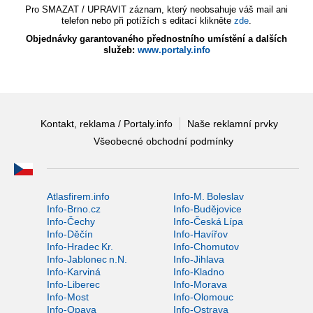
Pro SMAZAT / UPRAVIT záznam, který neobsahuje váš mail ani
telefon nebo při potížích s editací klikněte
zde
.
Objednávky garantovaného přednostního umístění a dalších
služeb:
www.portaly.info
Kontakt, reklama / Portaly.info
Naše reklamní prvky
Všeobecné obchodní podmínky
Atlasfirem.info
Info-M. Boleslav
Info-Brno.cz
Info-Budějovice
Info-Čechy
Info-Česká Lípa
Info-Děčín
Info-Havířov
Info-Hradec Kr.
Info-Chomutov
Info-Jablonec n.N.
Info-Jihlava
Info-Karviná
Info-Kladno
Info-Liberec
Info-Morava
Info-Most
Info-Olomouc
Info-Opava
Info-Ostrava